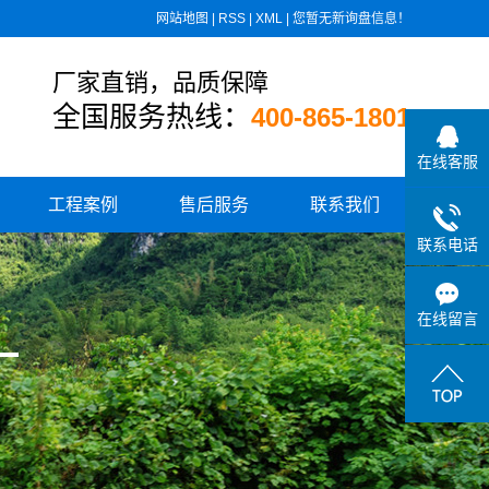
网站地图
|
RSS
|
XML
|
您暂无新询盘信息！
厂家直销，品质保障
全国服务热线：
400-865-1801
在线客服
工程案例
售后服务
联系我们
联系电话
住宅小区供水
城乡水厂供水
在线留言
学校、医院供水
高速公路供水
小区板式换热设备
消防气体顶压设备