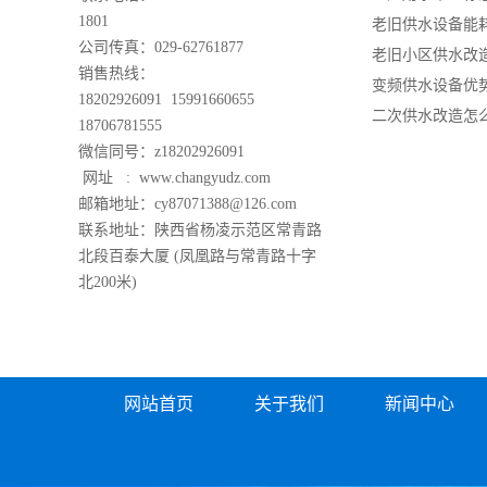
1801
老旧供水设备能
公司传真：029-62761877
老旧小区供水改
销售热线：
变频供水设备优
18202926091 15991660655
二次供水改造怎
18706781555
微信同号：z18202926091
网址 :
www.changyudz.com
邮箱地址：cy87071388@126.com
联系地址：陕西省杨凌示范区常青路
北段百泰大厦 (凤凰路与常青路十字
北200米)
网站首页
关于我们
新闻中心