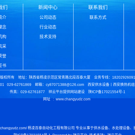
我们
新闻中心
联系我们
简介
公司动态
联系方式
理念
行业动态
机构
技术支持
风采
荣誉
证书
权所有 地址：陕西省杨凌示范区常青路北段百泰大厦 业务专线：1820292609
801 029-62761869 邮箱：cy87071388@126.com
西安供水设备丨西安换热机组
传真：029-62761877 祥云平台提供网站建设 陕ICP备17021554号-1
网址 :
www.changyudz.com
tp://www.changyudz.com/ 杨凌百泰自动化工程有限公司 专业从事于供水设备、水处理设备