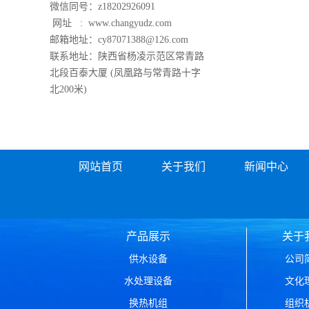
微信同号：z18202926091
网址 :
www.changyudz.com
邮箱地址：cy87071388@126.com
联系地址：陕西省杨凌示范区常青路
北段百泰大厦 (凤凰路与常青路十字
北200米)
网站首页
关于我们
新闻中心
产品展示
关于
供水设备
公司
水处理设备
文化
换热机组
组织