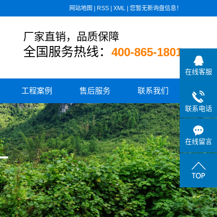
网站地图
|
RSS
|
XML
|
您暂无新询盘信息！
厂家直销，品质保障
全国服务热线：
400-865-1801
在线客服
工程案例
售后服务
联系我们
联系电话
住宅小区供水
城乡水厂供水
在线留言
学校、医院供水
高速公路供水
小区板式换热设备
消防气体顶压设备