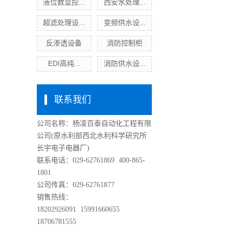
液位数显控...
西安水处理...
超滤处理设...
变频供水设...
反渗透设备
消防控制柜
EDI高纯...
消防供水设...
联系我们
公司名称：杨凌百泰自动化工程有限
公司
(原水利部西北水利科学研究所
长宇电子电器厂)
联系电话：029-62761869 400-865-
1801
公司传真：029-62761877
销售热线：
18202926091 15991660655
18706781555