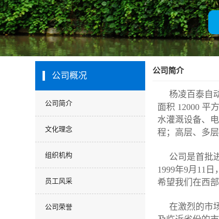
厂房展示
客户名录
营业执照
公司简介
公司概况
杨凌百泰自
公司简介
面积 1200
水灌溉设备、电
文化理念
程；高层、多层
组织机构
公司是首批
1999年9月
员工风采
希望我们在西部
在激烈的市
公司荣誉