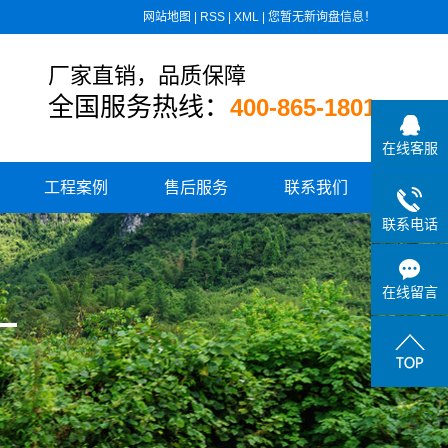
网站地图
|
RSS
|
XML
|
您暂无新询盘信息！
厂家直销，品质保障
全国服务热线：
400-865-1801
在线客服
工程案例
售后服务
联系我们
联系电话
住宅小区供水
城乡水厂供水
在线留言
学校、医院供水
高速公路供水
小区板式换热设备
消防气体顶压设备