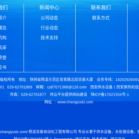
我们
新闻中心
联系我们
简介
公司动态
联系方式
理念
行业动态
机构
技术支持
风采
荣誉
证书
权所有 地址：陕西省杨凌示范区常青路北段百泰大厦 业务专线：1820292609
801 029-62761869 邮箱：cy87071388@126.com
西安供水设备丨西安换热机组
传真：029-62761877 祥云平台提供网站建设 陕ICP备17021554号-1
网址 :
www.changyudz.com
tp://www.changyudz.com/ 杨凌百泰自动化工程有限公司 专业从事于供水设备、水处理设备