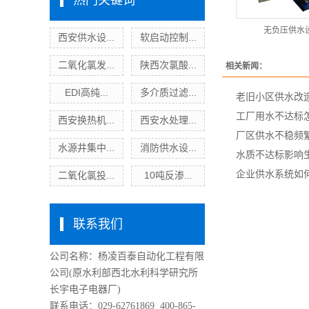
热门关键词
无负压供水
西安供水设...
软启动控制...
二氧化氯发...
陕西次氯酸...
相关新闻：
EDI高纯...
多介质过滤...
老旧小区供水改
工厂用水不达标
西安换热机...
西安水处理...
厂区供水不稳频
水源井集中...
消防供水设...
水质不达标影响
企业供水系统如
二氧化氯投...
10吨反渗...
联系我们
公司名称：杨凌百泰自动化工程有限
公司
(原水利部西北水利科学研究所
长宇电子电器厂)
联系电话：029-62761869 400-865-