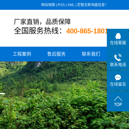
网站地图
|
RSS
|
XML
|
您暂无新询盘信息！
厂家直销，品质保障
全国服务热线：
400-865-1801
在线客服
工程案例
售后服务
联系我们
联系电话
住宅小区供水
城乡水厂供水
在线留言
学校、医院供水
高速公路供水
小区板式换热设备
消防气体顶压设备