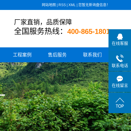
网站地图
|
RSS
|
XML
|
您暂无新询盘信息！
厂家直销，品质保障
全国服务热线：
400-865-1801
在线客服
工程案例
售后服务
联系我们
联系电话
住宅小区供水
城乡水厂供水
在线留言
学校、医院供水
高速公路供水
小区板式换热设备
消防气体顶压设备