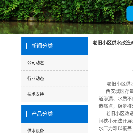
厂房展示
客户名录
营业执照
老旧小区供水改造
新闻分类
解
公司动态
行业动态
老旧小区供
西安城区存
技术支持
道渗漏、水质不
造痛点，稳步推
产品分类
老旧小区改
间狭小无法开展
水压力难以覆盖
供水设备