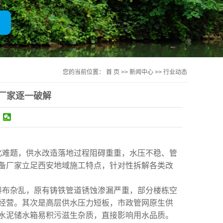
一体化净水器
您的当前位置：
首 页
>>
新闻中心
>>
行业动态
厂家逐一破解
化难题，供水改造落地过程阻碍重重，水压不稳、管
备厂家立足西安地域施工特点，针对性拆解各类改
排布杂乱，原有铸铁管道锈蚀渗漏严重，部分楼栋空
经营。其次是高层供水压力短板，市政管网原生供
式水泥储水箱易积污滋生杂质，直接影响用水品质。