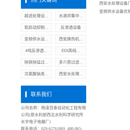
热门关键词
西安水处理设备
变频供水设备优
超滤处理设...
水源井集中...
软启动控制...
反渗透设备
变频供水设...
西安换热机...
4吨反渗透...
EDI高纯...
除铁除锰过...
多介质过滤...
次氯酸钠发...
西安水处理...
联系我们
公司名称：杨凌百泰自动化工程有限
公司
(原水利部西北水利科学研究所
长宇电子电器厂)
联系电话：029-62761869 400-865-