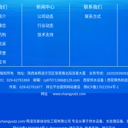
我们
新闻中心
联系我们
简介
公司动态
联系方式
理念
行业动态
机构
技术支持
风采
荣誉
证书
权所有 地址：陕西省杨凌示范区常青路北段百泰大厦 业务专线：1820292609
801 029-62761869 邮箱：cy87071388@126.com
西安供水设备丨西安换热机组
传真：029-62761877 祥云平台提供网站建设 陕ICP备17021554号-1
网址 :
www.changyudz.com
tp://www.changyudz.com/ 杨凌百泰自动化工程有限公司 专业从事于供水设备、水处理设备