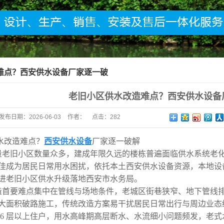
难点？西安供水设备厂家逐一破
老旧小区供水改造难点？西安供水设备
发布日期：
2026-06-03
作者：
点击：
282
水改造难点？
西安供水设备
厂家逐一破解
量老旧小区数量众多，建成年限久远的楼栋普遍面临供水系统老
佳成为居民日常用水困扰，依托本土
西安供水设备
资源，本地设
进老旧小区供水升级落地西安市水务局。
造首要难点集中在管线与场地条件，老城区街巷狭窄、地下管线
大面积破路施工，传统改造方案易干扰居民日常出行与周边业态
 6 层以上住户，用水高峰期高层断水、水流细小问题频发，老