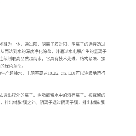
离子交换技术融为一体，通过阳、阴离子膜对阳、阴离子的选择透过
，从而达到水的深度净化除盐，并通过水电解产生的氢离子
可连续制取高品质超纯水，它具有技术先进、结构紧凑、操
术的绿色革命。
纯水，电阻率高达18.2Ω. cm. EDI可以连续地运行
洗去透出膜外的离子。树脂截留水中的溶存离子。被截留的
，排出树脂/膜之外。阴离子透过阴离子膜，排出树脂/膜