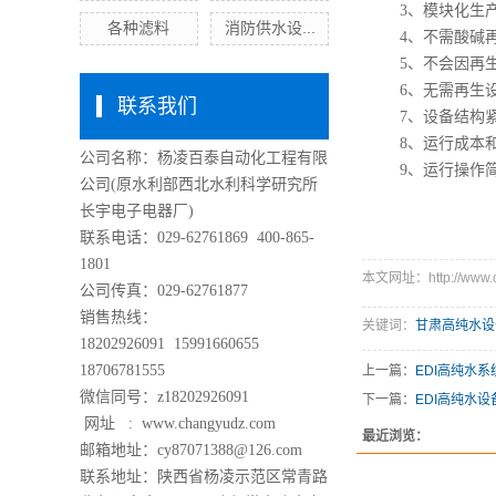
3、模块化生
各种滤料
消防供水设...
4、不需酸碱
5、不会因再
6、无需再生
联系我们
7、设备结构
8、运行成本
公司名称：杨凌百泰自动化工程有限
9、运行操作
公司
(原水利部西北水利科学研究所
长宇电子电器厂)
联系电话：029-62761869 400-865-
1801
本文网址：http://www.ch
公司传真：029-62761877
销售热线：
关键词：
甘肃高纯水设
18202926091 15991660655
18706781555
上一篇：
EDI高纯水系
微信同号：z18202926091
下一篇：
EDI高纯水设
网址 :
www.changyudz.com
最近浏览：
邮箱地址：cy87071388@126.com
联系地址：陕西省杨凌示范区常青路