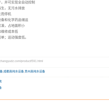
产，并可实现全自动控制
再生，无污水排放
生而停机
设备和化学药品储运
紧凑，占地面积小
和维修成本低
简单；运动强度低。
angyudz.com/product/591.html
备
,
成都高纯水设备
,
贵州高纯水设备
统
备