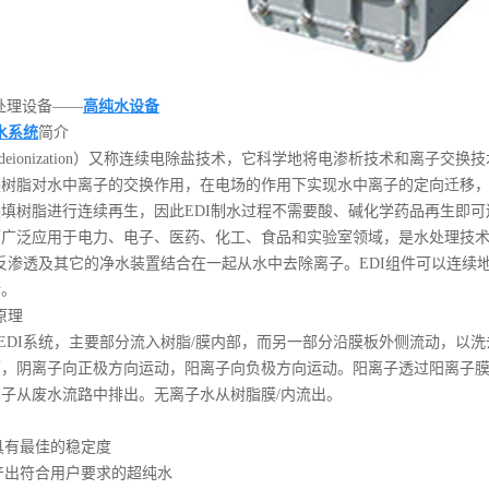
水处理设备——
高纯水设备
水系统
简介
ectrodeionization）又称连续电除盐技术，它科学地将电渗析技术和
换树脂对水中离子的交换作用，在电场的作用下实现水中离子的定向迁移
填树脂进行连续再生，因此EDI制水过程不需要酸、碱化学药品再生即
可广泛应用于电力、电子、医药、化工、食品和实验室领域，是水处理技
反渗透及其它的净水装置结合在一起从水中去除离子。EDI组件可以连续地生产超
行。
原理
EDI系统，主要部分流入树脂/膜内部，而另一部分沿膜板外侧流动，以
，阴离子向正极方向运动，阳离子向负极方向运动。阳离子透过阳离子膜
子从废水流路中排出。无离子水从树脂膜/内流出。
具有最佳的稳定度
产出符合用户要求的超纯水