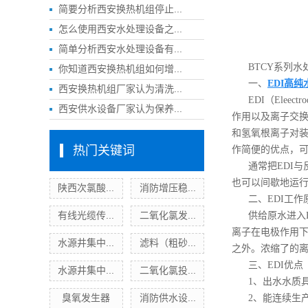
简要分析西安换热机组停止...
怎么使用西安水处理设备之...
简单分析西安水处理设备有...
BTCY系列
你知道西安换热机组如何增...
一、
EDI高纯
西安换热机组厂家认为清洗...
EDI（Ele
西安供水设备厂家认为保养...
作用以及离子交
和氢氧根离子对装
热门关键词
作简便的优点，
通常把EDI与
也可以间歇地运
陕西次氯酸...
消防增压稳...
二、EDI工作
有线光缆传...
二氧化氯发...
供给原水进入
离子在电极作用下
水源井集中...
滤料（粗砂...
之外。浓缩了的离
三、EDI优点
水源井集中...
二氧化氯投...
1、出水水质
臭氧发生器
消防供水设...
2、能连续生