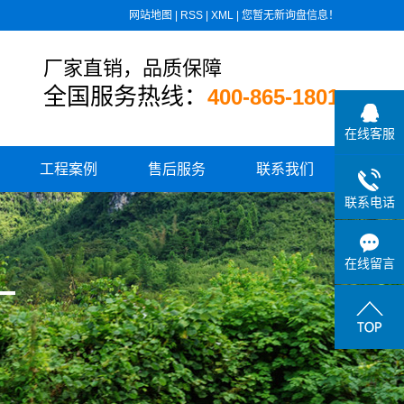
网站地图
|
RSS
|
XML
|
您暂无新询盘信息！
厂家直销，品质保障
全国服务热线：
400-865-1801
在线客服
工程案例
售后服务
联系我们
联系电话
住宅小区供水
城乡水厂供水
在线留言
学校、医院供水
高速公路供水
小区板式换热设备
消防气体顶压设备