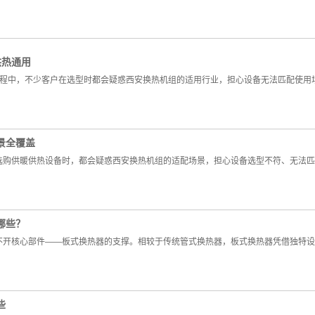
供热通用
工程中，不少客户在选型时都会疑惑西安换热机组的适用行业，担心设备无法匹配使用
景全覆盖
选购供暖供热设备时，都会疑惑西安换热机组的适配场景，担心设备选型不符、无法匹
哪些？
不开核心部件——板式换热器的支撑。相较于传统管式换热器，板式换热器凭借独特设
些