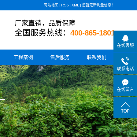
网站地图
|
RSS
|
XML
|
您暂无新询盘信息！
厂家直销，品质保障
全国服务热线：
400-865-1801
在线客服
工程案例
售后服务
联系我们
联系电话
住宅小区供水
城乡水厂供水
在线留言
学校、医院供水
高速公路供水
小区板式换热设备
消防气体顶压设备