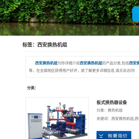
厂房展示
客户名录
营业执照
标签：西安换热机组
西安换热机组
为你详细介绍
西安换热机组
的产品分类,包括
西安
等，在全国地区获得用户好评，欲了解更多详细信息,请点击访问!
分类：
板式换热器设备
分类：
换热机组
关键词：
西安换热机组
,
西