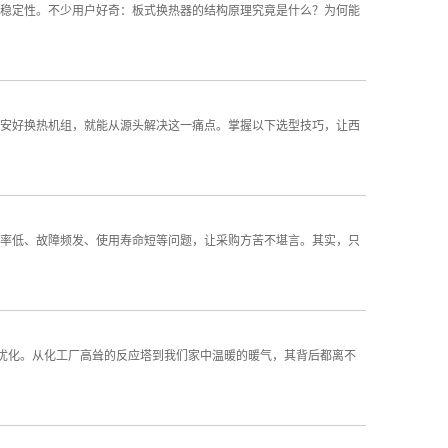
稳定性。不少用户好奇：板式换热器的结构原理究竟是什么？为何能
安好换热机组，就能从源头解决这一痛点。掌握以下选型技巧，让西
率低、故障频发、使用寿命短等问题，让采购方苦不堪言。其实，只
与优化。从化工厂高耸的反应塔到我们家中温暖的暖气，其背后都离不