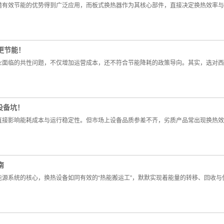
借有效节能的优势得到广泛应用，而板式换热器作为其核心部件，直接决定换热效率与
更节能！
业面临的共性问题，不仅增加运营成本，还不符合节能降耗的政策导向。其实，选对西
设备坑！
直接影响能耗成本与运行稳定性。但市场上设备品质参差不齐，劣质产品常出现换热效
南
源系统的核心，换热设备如同有效的“热能搬运工”，默默实现着能量的转移、回收